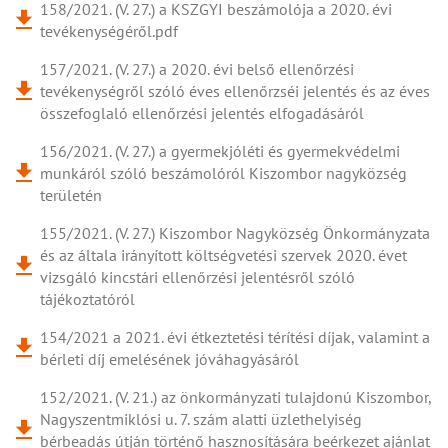
158/2021. (V. 27.) a KSZGYI beszámolója a 2020. évi
tevékenységéről.pdf
157/2021. (V. 27.) a 2020. évi belső ellenőrzési
tevékenységről szóló éves ellenőrzséi jelentés és az éves
összefoglaló ellenőrzési jelentés elfogadásáról
156/2021. (V. 27.) a gyermekjóléti és gyermekvédelmi
munkáról szóló beszámolóról Kiszombor nagyközség
területén
155/2021. (V. 27.) Kiszombor Nagyközség Önkormányzata
és az általa irányított költségvetési szervek 2020. évet
vizsgáló kincstári ellenőrzési jelentésről szóló
tájékoztatóról
154/2021 a 2021. évi étkeztetési térítési díjak, valamint a
bérleti díj emelésének jóváhagyásáról
152/2021. (V. 21.) az önkormányzati tulajdonú Kiszombor,
Nagyszentmiklósi u. 7. szám alatti üzlethelyiség
bérbeadás útján történő hasznosítására beérkezet ajánlat