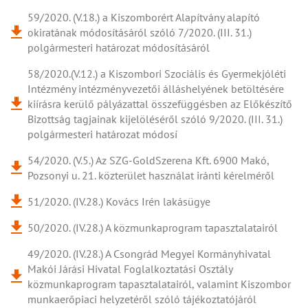
59/2020. (V.18.) a Kiszomborért Alapítvány alapító
okiratának módosításáról szóló 7/2020. (III. 31.)
polgármesteri határozat módosításáról
58/2020.(V.12.) a Kiszombori Szociális és Gyermekjóléti
Intézmény intézményvezetői álláshelyének betöltésére
kiírásra kerülő pályázattal összefüggésben az Előkészítő
Bizottság tagjainak kijelöléséről szóló 9/2020. (III. 31.)
polgármesteri határozat módosí
54/2020. (V.5.) Az SZG-GoldSzerena Kft. 6900 Makó,
Pozsonyi u. 21. közterület használat iránti kérelméről
51/2020. (IV.28.) Kovács Irén lakásügye
50/2020. (IV.28.) A közmunkaprogram tapasztalatairól
49/2020. (IV.28.) A Csongrád Megyei Kormányhivatal
Makói Járási Hivatal Foglalkoztatási Osztály
közmunkaprogram tapasztalatairól, valamint Kiszombor
munkaerőpiaci helyzetéről szóló tájékoztatójáról