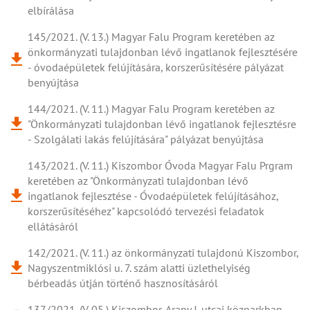
elbírálása
145/2021. (V. 13.) Magyar Falu Program keretében az
önkormányzati tulajdonban lévő ingatlanok fejlesztésére
- óvodaépületek felújítására, korszerűsítésére pályázat
benyújtása
144/2021. (V. 11.) Magyar Falu Program keretében az
"Önkormányzati tulajdonban lévő ingatlanok fejlesztésre
- Szolgálati lakás felújítására" pályázat benyújtása
143/2021. (V. 11.) Kiszombor Óvoda Magyar Falu Prgram
keretében az "Önkormányzati tulajdonban lévő
ingatlanok fejlesztése - Óvodaépületek felújításához,
korszerűsítéséhez" kapcsolódó tervezési feladatok
ellátásáról
142/2021. (V. 11.) az önkormányzati tulajdonú Kiszombor,
Nagyszentmiklósi u. 7. szám alatti üzlethelyiség
bérbeadás útján történő hasznosításáról
137/2021. (V. 05.) Kiszombor, Arany J. utcai közparkban