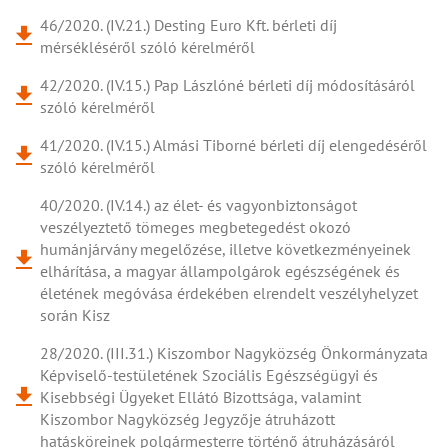
46/2020. (IV.21.) Desting Euro Kft. bérleti díj
mérsékléséről szóló kérelméről
42/2020. (IV.15.) Pap Lászlóné bérleti díj módosításáról
szóló kérelméről
41/2020. (IV.15.) Almási Tiborné bérleti díj elengedéséről
szóló kérelméről
40/2020. (IV.14.) az élet- és vagyonbiztonságot
veszélyeztető tömeges megbetegedést okozó
humánjárvány megelőzése, illetve következményeinek
elhárítása, a magyar állampolgárok egészségének és
életének megóvása érdekében elrendelt veszélyhelyzet
során Kisz
28/2020. (III.31.) Kiszombor Nagyközség Önkormányzata
Képviselő-testületének Szociális Egészségügyi és
Kisebbségi Ügyeket Ellátó Bizottsága, valamint
Kiszombor Nagyközség Jegyzője átruházott
hatásköreinek polgármesterre történő átruházásáról