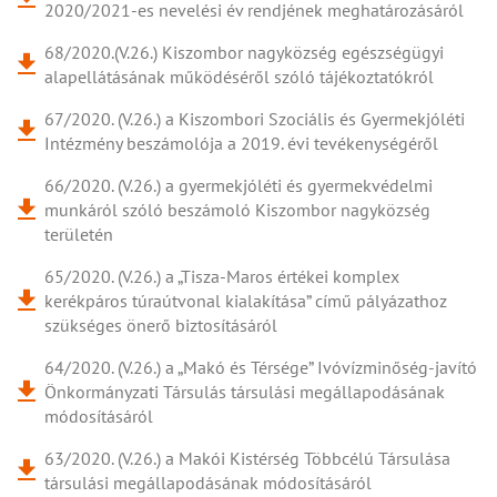
2020/2021-es nevelési év rendjének meghatározásáról
68/2020.(V.26.) Kiszombor nagyközség egészségügyi
alapellátásának működéséről szóló tájékoztatókról
67/2020. (V.26.) a Kiszombori Szociális és Gyermekjóléti
Intézmény beszámolója a 2019. évi tevékenységéről
66/2020. (V.26.) a gyermekjóléti és gyermekvédelmi
munkáról szóló beszámoló Kiszombor nagyközség
területén
65/2020. (V.26.) a „Tisza-Maros értékei komplex
kerékpáros túraútvonal kialakítása” című pályázathoz
szükséges önerő biztosításáról
64/2020. (V.26.) a „Makó és Térsége” Ivóvízminőség-javító
Önkormányzati Társulás társulási megállapodásának
módosításáról
63/2020. (V.26.) a Makói Kistérség Többcélú Társulása
társulási megállapodásának módosításáról