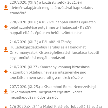
229/2020. (XII.8.) a köztisztviselők 2021. évi
illetményalapjának meghatározásával kapcsolatos
szándékról
228/2020. (XII.8.) a KSZGYI nappali ellátás épületen
belül szüntelése polgármesteri határozat - KSZGYI
nappali ellátás épületen belüli szüntetelése
216/2020. (XII.3.) a Dél-alföldi Térségi
Hulladékgazdálkodási Tárulás és a Homokháti
Önkormányzatok Kistérségfejlesztési Társulása közötti
együttműködési megállapodásról
210/2020. (XI.27.) Karácsonyi csomag biztosítása
kiszombori öktatási, nevelési intézménybe járó
szociálisan nem rászorult gyermekek részére
207/2020. (XI. 25.) a Kiszombori Roma Nemezetiségi
Önkormányzattal megkötött együttműködési
megállapodás módosításáról
176 2020. (XI. 24.) a Makói Kistérség Többcélú Társulása