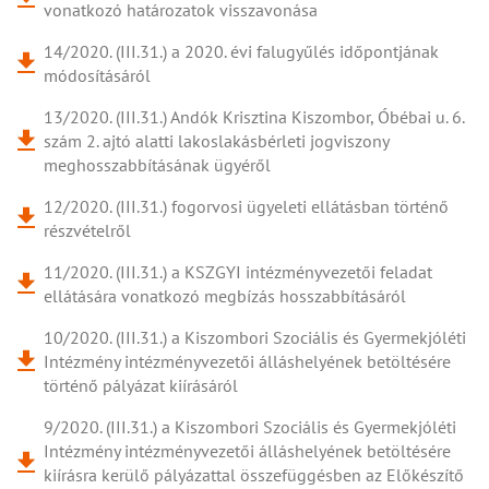
vonatkozó határozatok visszavonása
14/2020. (III.31.) a 2020. évi falugyűlés időpontjának
módosításáról
13/2020. (III.31.) Andók Krisztina Kiszombor, Óbébai u. 6.
szám 2. ajtó alatti lakoslakásbérleti jogviszony
meghosszabbításának ügyéről
12/2020. (III.31.) fogorvosi ügyeleti ellátásban történő
részvételről
11/2020. (III.31.) a KSZGYI intézményvezetői feladat
ellátására vonatkozó megbízás hosszabbításáról
10/2020. (III.31.) a Kiszombori Szociális és Gyermekjóléti
Intézmény intézményvezetői álláshelyének betöltésére
történő pályázat kiírásáról
9/2020. (III.31.) a Kiszombori Szociális és Gyermekjóléti
Intézmény intézményvezetői álláshelyének betöltésére
kiírásra kerülő pályázattal összefüggésben az Előkészítő