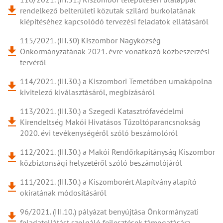
rendelkező belterületi közutak szilárd burkolatának
kiépítéséhez kapcsolódó tervezési feladatok ellátásáról
115/2021. (III.30) Kiszombor Nagyközség
Önkormányzatának 2021. évre vonatkozó közbeszerzési
tervéről
114/2021. (III.30.) a Kiszombori Temetőben urnakápolna
kivitelező kiválasztásáról, megbízásáról
113/2021. (III.30.) a Szegedi Katasztrófavédelmi
Kirendeltség Makói Hivatásos Tűzoltóparancsnokság
2020. évi tevékenységéről szóló beszámolóról
112/2021. (III.30.) a Makói Rendőrkapitányság Kiszombor
közbiztonsági helyzetéről szóló beszámolójáról
111/2021. (III.30.) a Kiszomborért Alapítvány alapító
okiratának módosításáról
96/2021. (III.10.) pályázat benyújtása Önkormányzati
feladatellátást szolgáló fejlesztések támogatására