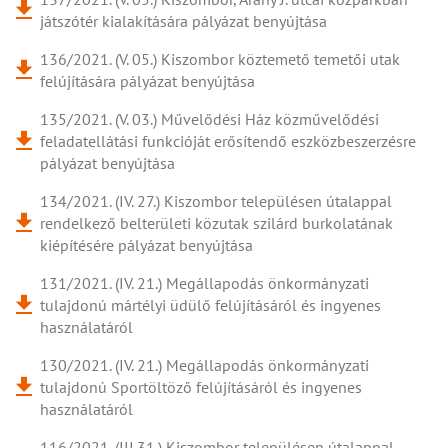
játszótér kialakítására pályázat benyújtása
136/2021. (V. 05.) Kiszombor köztemető temetői utak
felújítására pályázat benyújtása
135/2021. (V. 03.) Művelődési Ház közművelődési
feladatellátási funkcióját erősítendő eszközbeszerzésre
pályázat benyújtása
134/2021. (IV. 27.) Kiszombor településen útalappal
rendelkező belterületi közutak szilárd burkolatának
kiépítésére pályázat benyújtása
131/2021. (IV. 21.) Megállapodás önkormányzati
tulajdonú mártélyi üdülő felújításáról és ingyenes
használatáról
130/2021. (IV. 21.) Megállapodás önkormányzati
tulajdonú Sportöltöző felújításáról és ingyenes
használatáról
116/2021. (III.31.) Kiszombor településen útalappal