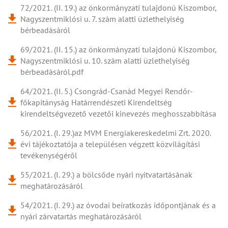
72/2021. (II. 19.) az önkormányzati tulajdonú Kiszombor,
Nagyszentmiklósi u. 7. szám alatti üzlethelyiség
bérbeadásáról
69/2021. (II. 15.) az önkormányzati tulajdonú Kiszombor,
Nagyszentmiklósi u. 10. szám alatti üzlethelyiség
bérbeadásáról.pdf
64/2021. (II. 5.) Csongrád-Csanád Megyei Rendőr-
főkapitányság Határrendészeti Kirendeltség
kirendeltségvezető vezetői kinevezés meghosszabbítása
56/2021. (I. 29.)az MVM Energiakereskedelmi Zrt. 2020.
évi tájékoztatója a településen végzett közvilágítási
tevékenységéről
55/2021. (I. 29.) a bölcsőde nyári nyitvatartásának
meghatározásáról
54/2021. (I. 29.) az óvodai beíratkozás időpontjának és a
nyári zárvatartás meghatározásáról