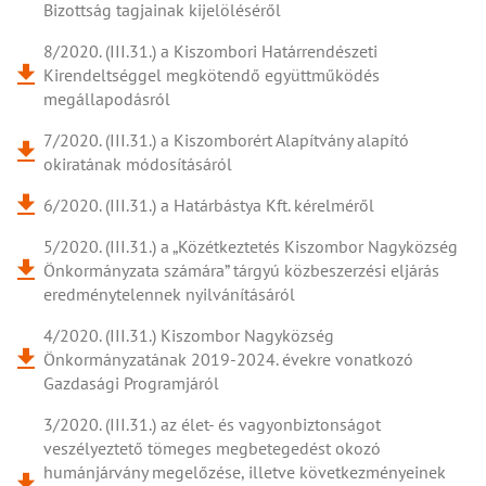
Bizottság tagjainak kijelöléséről
8/2020. (III.31.) a Kiszombori Határrendészeti
Kirendeltséggel megkötendő együttműködés
megállapodásról
7/2020. (III.31.) a Kiszomborért Alapítvány alapító
okiratának módosításáról
6/2020. (III.31.) a Határbástya Kft. kérelméről
5/2020. (III.31.) a „Közétkeztetés Kiszombor Nagyközség
Önkormányzata számára” tárgyú közbeszerzési eljárás
eredménytelennek nyilvánításáról
4/2020. (III.31.) Kiszombor Nagyközség
Önkormányzatának 2019-2024. évekre vonatkozó
Gazdasági Programjáról
3/2020. (III.31.) az élet- és vagyonbiztonságot
veszélyeztető tömeges megbetegedést okozó
humánjárvány megelőzése, illetve következményeinek