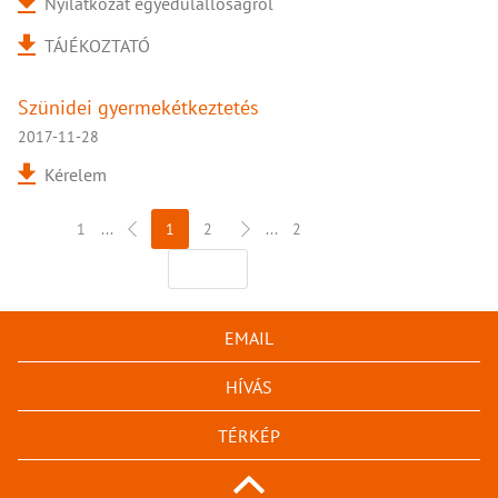
Nyilatkozat egyedülállóságról
TÁJÉKOZTATÓ
Szünidei gyermekétkeztetés
2017-11-28
Kérelem
1
...
1
2
...
2
EMAIL
HÍVÁS
TÉRKÉP