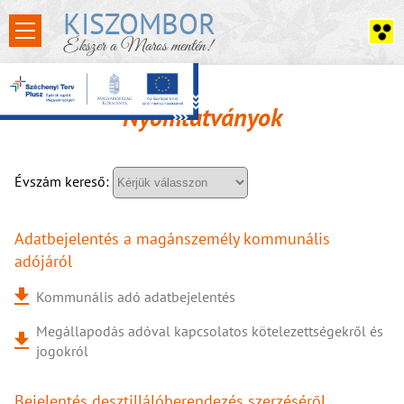
KISZOMBOR
Ékszer a Maros mentén!
Nyomtatványok
Évszám kereső:
Adatbejelentés a magánszemély kommunális
adójáról
Kommunális adó adatbejelentés
Megállapodás adóval kapcsolatos kötelezettségekről és
jogokról
Bejelentés desztillálóberendezés szerzéséről,