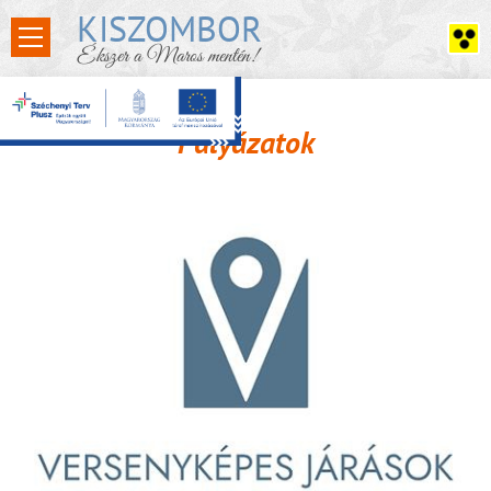
KISZOMBOR
Ékszer a Maros mentén!
Pályázatok