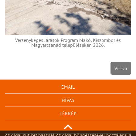
Versenyképes Járások Program Makó, Kiszombor és
Magyarcsanád településeken 2026.
Vissza
EMAIL
HÍVÁS
TÉRKÉP
Az oldal sütiket használ. Az oldal böngészésével hozzájárul a