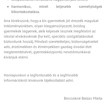
harmonikus, minél teljesebb személyiségek
kibontakoztatása.
Arra törekszünk, hogy a kis gyermekek jól érezzék magukat
intézményünkben, olyan kiegyensúlyozott, boldog
gyermekek legyenek, akik képesek lesznek megfelelni az
iskolai elvárásoknak (ha kell, speciális szolgáltatásokat
biztosítunk hozzá). Mindezt szeretetteljes, biztonságérzetet
adó, érzelmekben és élményekben gazdag óvodai élet
megteremtésével, gyermekközpontú nevelőmunkával
kívánjuk elérni.
Honlapunkon a legfontosabb és a legfrissebb
információkról kívánunk tájékoztatást adni.
Börcsökné Balázs Márta