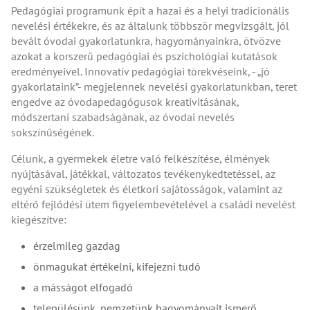
Pedagógiai programunk épít a hazai és a helyi tradicionális
nevelési értékekre, és az általunk többször megvizsgált, jól
bevált óvodai gyakorlatunkra, hagyományainkra, ötvözve
azokat a korszerű pedagógiai és pszichológiai kutatások
eredményeivel. Innovatív pedagógiai törekvéseink, - „jó
gyakorlataink”- megjelennek nevelési gyakorlatunkban, teret
engedve az óvodapedagógusok kreativitásának,
módszertani szabadságának, az óvodai nevelés
sokszínűségének.
Célunk, a gyermekek életre való felkészítése, élmények
nyújtásával, játékkal, változatos tevékenykedtetéssel, az
egyéni szükségletek és életkori sajátosságok, valamint az
eltérő fejlődési ütem figyelembevételével a családi nevelést
kiegészítve:
érzelmileg gazdag
önmagukat értékelni, kifejezni tudó
a másságot elfogadó
településünk, nemzetünk hagyományait ismerő