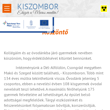
KISZOMBOR
Ékszer a Maros mentén!
Köszöntő
Kollégáim és az óvodánkba járó gyermekek nevében
köszönöm, hogy érdeklődésével kitüntet bennünket.
Intézményünk a Dél-Alföldön, Csongrád megyében
Makó és Szeged között található, - Kiszomboron. Több mint
134 éves múltra tekinthetünk vissza. Óvodánk jelenleg 5
csoportos, ebben a nevelési évben 108 kisgyermek óvodai
nevelését teszi lehetővé. A maximális férőhelyünk 175
gyermek felvételére ad lehetőséget. Az épület belső
adottságai megfelelőek. Tárgyi eszközeinket és
felszerelésünket folyamatosan bővítjük, korszerűsítjük.