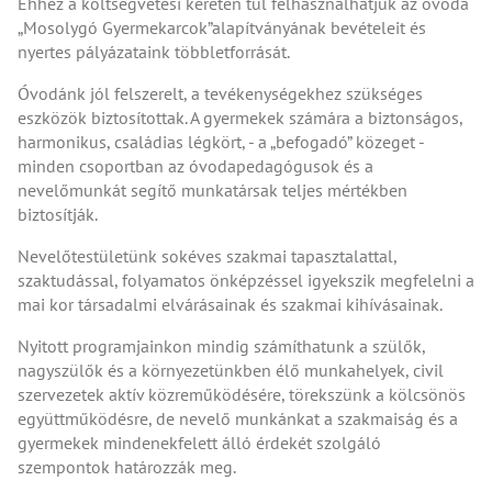
Ehhez a költségvetési kereten túl felhasználhatjuk az óvoda
„Mosolygó Gyermekarcok”alapítványának bevételeit és
nyertes pályázataink többletforrását.
Óvodánk jól felszerelt, a tevékenységekhez szükséges
eszközök biztosítottak. A gyermekek számára a biztonságos,
harmonikus, családias légkört, - a „befogadó” közeget -
minden csoportban az óvodapedagógusok és a
nevelőmunkát segítő munkatársak teljes mértékben
biztosítják.
Nevelőtestületünk sokéves szakmai tapasztalattal,
szaktudással, folyamatos önképzéssel igyekszik megfelelni a
mai kor társadalmi elvárásainak és szakmai kihívásainak.
Nyitott programjainkon mindig számíthatunk a szülők,
nagyszülők és a környezetünkben élő munkahelyek, civil
szervezetek aktív közreműködésére, törekszünk a kölcsönös
együttműködésre, de nevelő munkánkat a szakmaiság és a
gyermekek mindenekfelett álló érdekét szolgáló
szempontok határozzák meg.