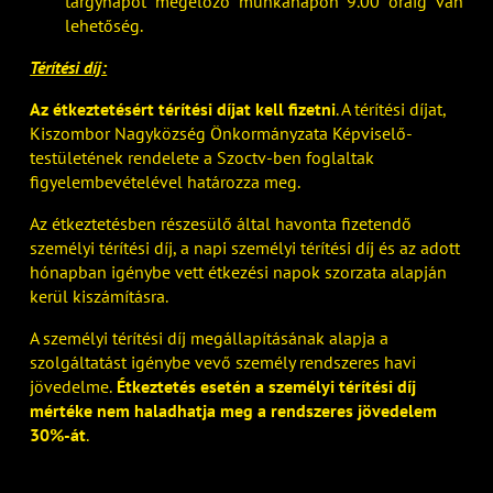
tárgynapot megelőző munkanapon 9.00 óráig van
lehetőség.
Térítési díj:
Az étkeztetésért térítési díjat kell fizetni
. A térítési díjat,
Kiszombor Nagyközség Önkormányzata Képviselő-
testületének rendelete a Szoctv-ben foglaltak
figyelembevételével határozza meg.
Az étkeztetésben részesülő által havonta fizetendő
személyi térítési díj, a napi személyi térítési díj és az adott
hónapban igénybe vett étkezési napok szorzata alapján
kerül kiszámításra.
A személyi térítési díj megállapításának alapja a
szolgáltatást igénybe vevő személy rendszeres havi
jövedelme.
Étkeztetés esetén a személyi térítési díj
mértéke nem haladhatja meg a rendszeres jövedelem
30%-át
.