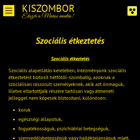
KISZOMBOR
Ékszer a Maros mentén!
Szociális étkeztetés
Szociális étkeztetés
Szociális alapellátás keretében, intézményünk szociális
étkeztetést biztosít hétfőtől-szombatig, azoknak a
szociálisan rászorult személyeknek, akik azt önmaguk,
illetve eltartottjaik részére tartósan vagy átmeneti
jelleggel nem képesek biztosítani, különösen:
koruk
egészségi állapotuk,
fogyatékosságuk, pszichiátriai betegségük,
szenvedélybetegségük vagy hajléktalanságuk miatt.