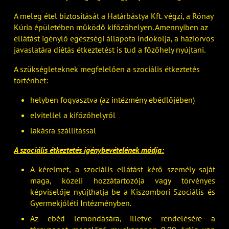
A meleg étel biztosítását a Határbástya Kft. végzi, a Rónay
Kúria épületében működő kifőzőhelyen. Amennyiben az
ellátást igénylő egészségi állapota indokolja, a háziorvos
javaslatára diétás étkeztetést is tud a főzőhely nyújtani.
A szükségleteknek megfelelően a szociális étkeztetés
történhet:
helyben fogyasztva (az intézmény ebédlőjében)
elvitellel a kifőzőhelyről
lakásra szállítással
A szociális étkeztetés igénybevételének módja:
A kérelmet, a szociális ellátást kérő személy saját
maga, közeli hozzátartozója vagy törvényes
képviselője nyújthatja be a Kiszombori Szociális és
Gyermekjóléti Intézményben.
Az ebéd lemondására, illetve rendelésére a