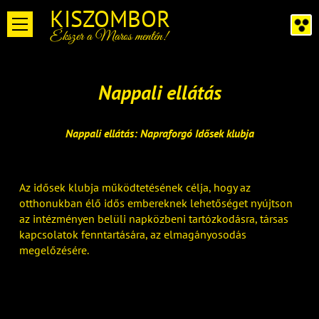
KISZOMBOR
Ékszer a Maros mentén!
Nappali ellátás
Nappali ellátás: Napraforgó Idősek klubja
Az idősek klubja működtetésének célja, hogy az
otthonukban élő idős embereknek lehetőséget nyújtson
az intézményen belüli napközbeni tartózkodásra, társas
kapcsolatok fenntartására, az elmagányosodás
megelőzésére.