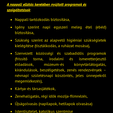
A nappali ellátás keretében nyújtott programok és
szolgáltatások
:
Nappali tartózkodás biztosítása,
Igény szerint napi egyszeri meleg étel (ebéd)
biztosítása,
Szükség szerint az alapvető higiéniai szükségletek
kielégítése (tisztálkodás, a ruházat mosása),
Szervezett közösségi és szabadidős programok
(frissítő torna, irodalmi és ismeretterjesztő
előadások, múzeum-és könyvtárlátogatás,
kirándulások, beszélgetések, zenés rendezvények –
névnapi születésnapi köszöntés, jeles ünnepekről
megemlékezés),
Kártya-és társasjátékok,
Zenehallgatás, régi idők mozija-filmnézés,
Újságolvasás (napilapok, hetilapok olvasása)
Istentisztelet, katolikus szentmise